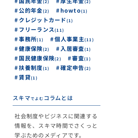
国民年金
厚生年金
(2)
(2)
公的年金
howto
(1)
(2)
クレジットカード
(1)
フリーランス
(11)
個人事業主
事務所
(1)
(11)
健康保険
入居審査
(2)
(1)
国民健康保険
審査
(1)
(2)
扶養制度
確定申告
(1)
(2)
賃貸
(1)
スキマ
コラムとは
でよむ
社会制度やビジネスに関連する
情報を、スキマ時間でさくっと
学ぶためのメディアです。