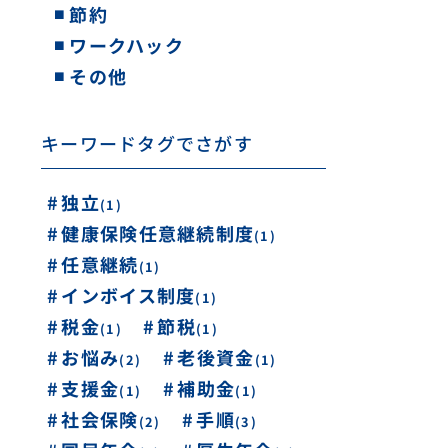
節約
ワークハック
その他
キーワードタグでさがす
独立
(1)
健康保険任意継続制度
(1)
任意継続
(1)
インボイス制度
(1)
税金
節税
(1)
(1)
老後資金
お悩み
(2)
(1)
支援金
補助金
(1)
(1)
社会保険
手順
(3)
(2)