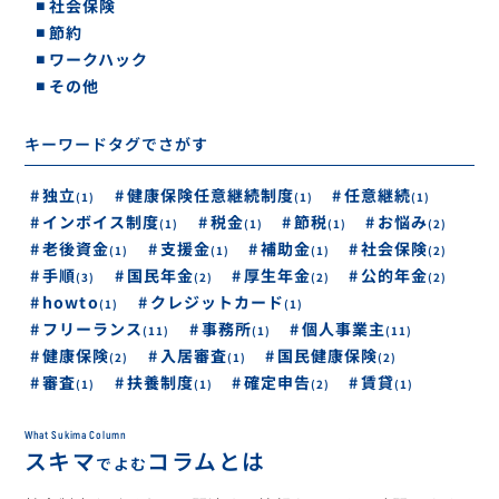
社会保険
節約
ワークハック
その他
キーワードタグでさがす
健康保険任意継続制度
任意継続
独立
(1)
(1)
(1)
インボイス制度
お悩み
税金
節税
(1)
(1)
(2)
(1)
老後資金
社会保険
支援金
補助金
(1)
(1)
(1)
(2)
国民年金
厚生年金
公的年金
手順
(3)
(2)
(2)
(2)
クレジットカード
howto
(1)
(1)
フリーランス
個人事業主
事務所
(1)
(11)
(11)
国民健康保険
健康保険
入居審査
(2)
(1)
(2)
扶養制度
確定申告
審査
賃貸
(1)
(1)
(1)
(2)
What Sukima Column
スキマ
コラムとは
でよむ